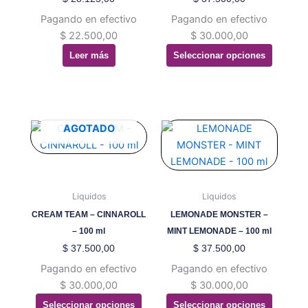
pueden
Pagando en efectivo
Pagando en efectivo
elegir
$
22.500,00
$
30.000,00
en
Leer más
Seleccionar opciones
la
página
de
producto
Este
Este
AGOTADO
producto
producto
tiene
tiene
múltiples
múltiples
variantes.
variantes.
Liquidos
Liquidos
Las
Las
CREAM TEAM – CINNAROLL
LEMONADE MONSTER –
opciones
opciones
– 100 ml
MINT LEMONADE – 100 ml
se
se
$
37.500,00
$
37.500,00
pueden
pueden
Pagando en efectivo
Pagando en efectivo
elegir
elegir
$
30.000,00
$
30.000,00
en
en
Seleccionar opciones
Seleccionar opciones