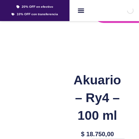
Ir
20% OFF en efectivo
al
Whatsapp
10% OFF con transferencia
contenido
Líquidos Y Sales
Akuario
– Ry4 –
100 ml
$
18.750,00