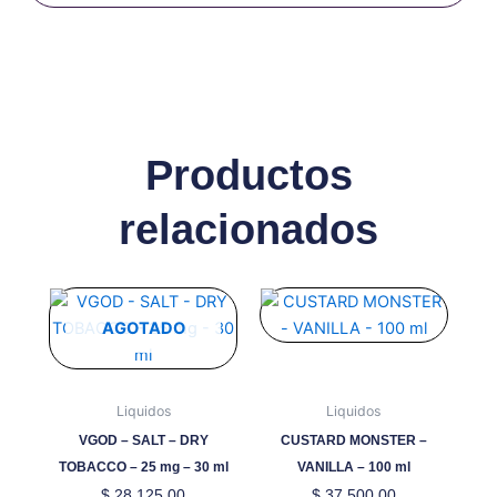
Productos
relacionados
Este
producto
AGOTADO
tiene
múltiples
variantes.
Liquidos
Liquidos
Las
VGOD – SALT – DRY
CUSTARD MONSTER –
opciones
TOBACCO – 25 mg – 30 ml
VANILLA – 100 ml
se
$
28.125,00
$
37.500,00