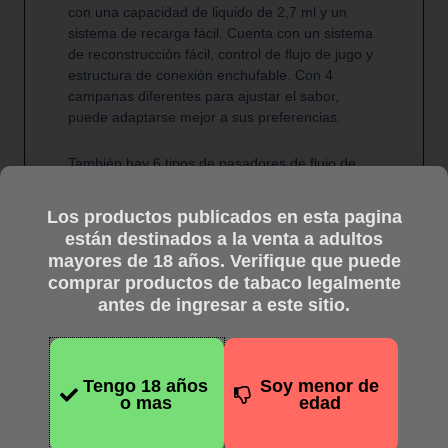
con una capacidad de liquido de 2,7 ml y un
sistema de recarga fácil. Cuenta con un sistema
de reconstrucción fácil, control de flujo de jugo y
estructura de conexión enchufable. Con 4
campanas diferentes para ajustar el sabor,
puede adaptarse mejor a sus preferencias.
También hay 6 tipos de pasadores de flujo de
aire para su opción.
Los productos publicados en esta pagina
están destinados a la venta a adultos
mayores de 18 años. Verifique que puede
comprar productos de tabaco legalmente
antes de ingresar a este sitio.
Productos
Tengo 18 años
Soy menor de
o mas
edad
relacionados