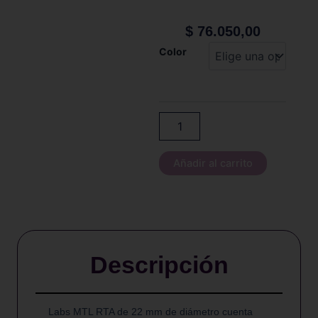
$
76.050,00
BP
Color
Mods
-
LABS
RTA
Atomizer
2.7ml
cantidad
Añadir al carrito
Descripción
Labs MTL RTA de 22 mm de diámetro cuenta