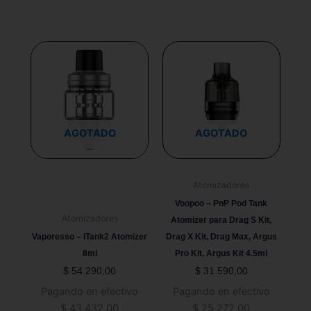
Este
Este
producto
producto
tiene
tiene
múltiples
múltiples
variantes.
variantes.
Las
Las
AGOTADO
AGOTADO
opciones
opciones
se
se
pueden
pueden
Atomizadores
elegir
elegir
Voopoo – PnP Pod Tank
en
en
Atomizadores
Atomizer para Drag S Kit,
la
la
Vaporesso – iTank2 Atomizer
Drag X Kit, Drag Max, Argus
página
página
8ml
Pro Kit, Argus Kit 4.5ml
de
de
$
54.290,00
$
31.590,00
producto
producto
Pagando en efectivo
Pagando en efectivo
$
43.432,00
$
25.272,00