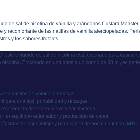
uido de sal de nicotina de vainilla y arándanos Custard Monster
y reconfortante de las natillas de vainilla aterciopeladas. Per
tres y los sabores frutales.
ste e-líquido de sal de nicotina está diseñado para usarse con
 nicotina. Envasado en una botella unicornio de 30 ml, es perfe
con natillas de vainilla cremosas.
l para una fácil portabilidad y recargas.
 experiencia de vapeo suave y satisfactoria.
un equilibrio entre sabor y producción de vapor.
cápsulas de bajo voltaje y para vapeo de boca a pulmón (MTL).