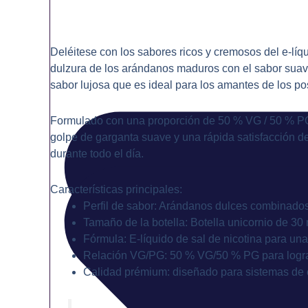
Deléitese con los sabores ricos y cremosos del e-líq
dulzura de los arándanos maduros con el sabor suave 
sabor lujosa que es ideal para los amantes de los pos
Formulado con una proporción de 50 % VG / 50 % PG, e
golpe de garganta suave y una rápida satisfacción de
durante todo el día.
Características principales:
Perfil de sabor: Arándanos dulces combinados 
Tamaño de la botella: Botella unicornio de 30 m
Fórmula: E-líquido de sal de nicotina para una
Relación VG/PG: 50 % VG/50 % PG para lograr 
Calidad prémium: diseñado para sistemas de 