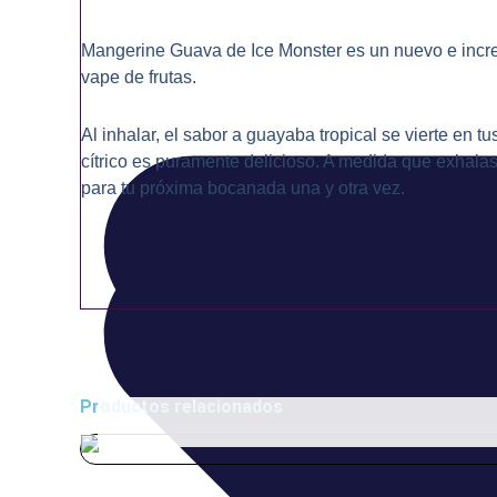
Mangerine Guava de Ice Monster es un nuevo e increí
vape de frutas.
Al inhalar, el sabor a guayaba tropical se vierte en 
cítrico es puramente delicioso. A medida que exhalas
para tu próxima bocanada una y otra vez.
Productos relacionados