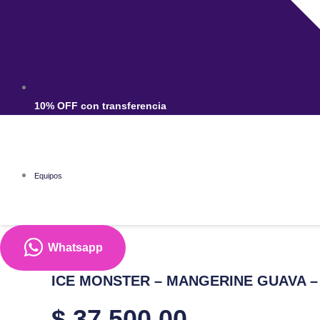
10% OFF con transferencia
Equipos
Equipos
Whatsapp
ICE
ICE MONSTER – MANGERINE GUAVA – 
MONSTER
-
$
37.500,00
MANGERINE