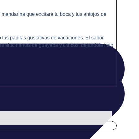
 mandarina que excitará tu boca y tus antojos de
o tus papilas gustativas de vacaciones. El sabor
s alucinantes de guayaba y cítricos, dejándote listo