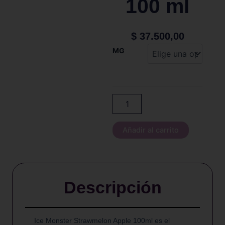
100 ml
$
37.500,00
ICE
MG
MONSTER
-
STRAWMELON
APPLE
-
100
ml
cantidad
Añadir al carrito
Descripción
Ice Monster Strawmelon Apple 100ml es el