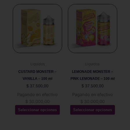
Este
Este
producto
producto
tiene
tiene
múltiples
múltiples
variantes.
variantes.
Las
Las
opciones
opciones
se
se
pueden
pueden
Liquidos
Liquidos
elegir
elegir
CUSTARD MONSTER –
LEMONADE MONSTER –
en
en
VANILLA – 100 ml
PINK LEMONADE – 100 ml
la
la
$
37.500,00
$
37.500,00
página
página
Pagando en efectivo
Pagando en efectivo
de
de
$
30.000,00
$
30.000,00
producto
producto
Seleccionar opciones
Seleccionar opciones