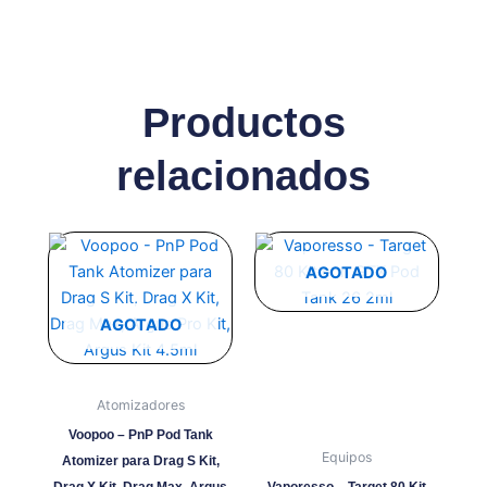
Productos
relacionados
Este
Este
producto
producto
AGOTADO
tiene
tiene
múltiples
múltiples
AGOTADO
variantes.
variantes.
Las
Las
opciones
opciones
Atomizadores
se
se
Voopoo – PnP Pod Tank
pueden
pueden
Equipos
Atomizer para Drag S Kit,
elegir
elegir
Drag X Kit, Drag Max, Argus
Vaporesso – Target 80 Kit