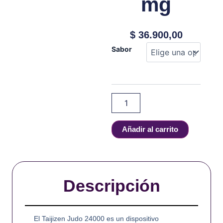
mg
$
36.900,00
iJoy
Sabor
-
TAIJIZEN
JUDO
24000
-
Salt
-
50
Añadir al carrito
mg
cantidad
Descripción
El Taijizen Judo 24000 es un dispositivo