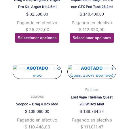
en
en
Pro Kit, Argus Kit 4.5ml
con GTX Pod Tank 26 2ml
la
la
$
31.590,00
$
140.400,00
página
página
Pagando en efectivo
Pagando en efectivo
de
de
$
25.272,00
$
112.320,00
producto
producto
Seleccionar opciones
Seleccionar opciones
Este
Este
AGOTADO
AGOTADO
producto
producto
tiene
tiene
múltiples
múltiples
Equipos
variantes.
variantes.
Equipos
Lost Vape Thelema Quest
Las
Las
Voopoo – Drag 4 Box Mod
200W Box Mod
opciones
opciones
$
138.060,00
$
138.764,34
se
se
Pagando en efectivo
Pagando en efectivo
pueden
pueden
$
110.448,00
$
111.011,47