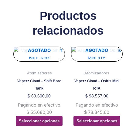
Productos
relacionados
Este
Este
AGOTADO
AGOTADO
producto
producto
tiene
tiene
múltiples
múltiples
Atomizadores
Atomizadores
variantes.
variantes.
Vaperz Cloud – Shift Boro
Vaperz Cloud – Osiris Mini
Las
Las
Tank
RTA
opciones
opciones
$
69.600,00
$
98.557,00
se
se
Pagando en efectivo
Pagando en efectivo
pueden
pueden
$
55.680,00
$
78.845,60
elegir
elegir
Seleccionar opciones
Seleccionar opciones
en
en
la
la