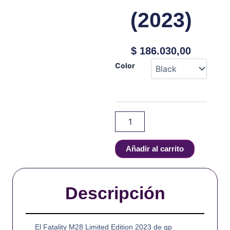
(2023)
$
186.030,00
QP
Color
Design
-
Fatality
M28
Limited
Edition
(2023)
cantidad
Añadir al carrito
Descripción
El Fatality M28 Limited Edition 2023 de qp