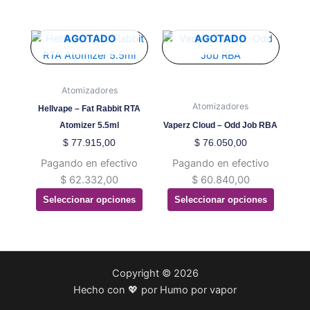
página
página
de
de
producto
producto
Este
Este
AGOTADO
AGOTADO
producto
producto
tiene
tiene
múltiples
múltiples
Atomizadores
variantes.
variantes.
Atomizadores
Hellvape – Fat Rabbit RTA
Las
Las
Atomizer 5.5ml
Vaperz Cloud – Odd Job RBA
opciones
opciones
$
77.915,00
$
76.050,00
se
se
Pagando en efectivo
Pagando en efectivo
pueden
pueden
$
62.332,00
$
60.840,00
elegir
elegir
Seleccionar opciones
Seleccionar opciones
en
en
la
la
página
página
de
de
producto
producto
Copyright © 2026
Hecho con 💖 por Humo por vapor