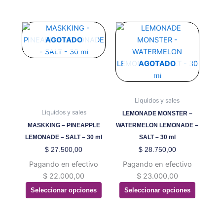
producto
producto
Este
Este
producto
producto
AGOTADO
tiene
tiene
múltiples
múltiples
AGOTADO
variantes.
variantes.
Las
Las
opciones
opciones
Liquidos y sales
se
se
Liquidos y sales
LEMONADE MONSTER –
pueden
pueden
MASKKING – PINEAPPLE
WATERMELON LEMONADE –
elegir
elegir
LEMONADE – SALT – 30 ml
SALT – 30 ml
en
en
$
27.500,00
$
28.750,00
la
la
Pagando en efectivo
Pagando en efectivo
página
página
$
22.000,00
$
23.000,00
de
de
Seleccionar opciones
Seleccionar opciones
producto
producto