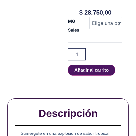
$
28.750,00
Jam
MG
Monster
Sales
-
Mango
-
Salt
-
30
ml
Añadir al carrito
cantidad
Descripción
Sumérgete en una explosión de sabor tropical