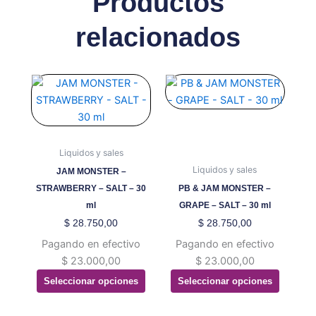
Productos
relacionados
Este
Este
producto
producto
tiene
tiene
múltiples
múltiples
variantes.
variantes.
Liquidos y sales
Las
Las
Liquidos y sales
JAM MONSTER –
opciones
opciones
STRAWBERRY – SALT – 30
PB & JAM MONSTER –
se
se
ml
GRAPE – SALT – 30 ml
pueden
pueden
$
28.750,00
$
28.750,00
elegir
elegir
Pagando en efectivo
Pagando en efectivo
en
en
$
23.000,00
$
23.000,00
la
la
Seleccionar opciones
Seleccionar opciones
página
página
de
de