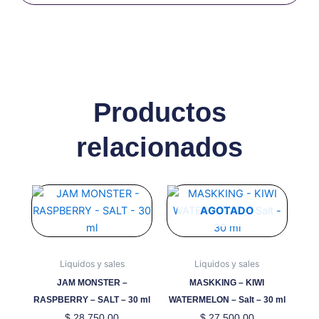
Productos
relacionados
Este
Este
producto
producto
AGOTADO
tiene
tiene
múltiples
múltiples
variantes.
variantes.
Liquidos y sales
Liquidos y sales
Las
Las
JAM MONSTER –
MASKKING – KIWI
opciones
opciones
RASPBERRY – SALT – 30 ml
WATERMELON – Salt – 30 ml
se
se
$
28.750,00
$
27.500,00