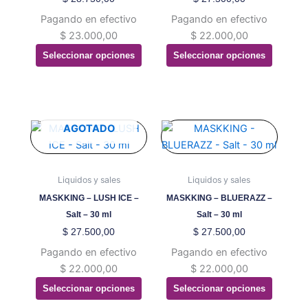
pueden
pueden
Pagando en efectivo
Pagando en efectivo
elegir
elegir
$
23.000,00
$
22.000,00
en
en
Seleccionar opciones
Seleccionar opciones
la
la
página
página
de
de
producto
producto
Este
Este
AGOTADO
producto
producto
tiene
tiene
múltiples
múltiples
Liquidos y sales
Liquidos y sales
variantes.
variantes.
MASKKING – LUSH ICE –
MASKKING – BLUERAZZ –
Las
Las
Salt – 30 ml
Salt – 30 ml
opciones
opciones
$
27.500,00
$
27.500,00
se
se
Pagando en efectivo
Pagando en efectivo
pueden
pueden
$
22.000,00
$
22.000,00
elegir
elegir
Seleccionar opciones
Seleccionar opciones
en
en