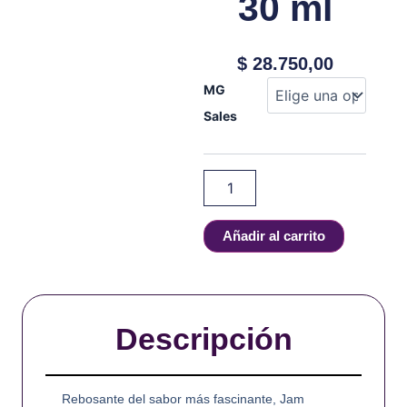
30 ml
$
28.750,00
JAM
MG
MONSTER
Sales
-
BLACK
CHERRY
-
SALT
-
30
Añadir al carrito
ml
cantidad
Descripción
Rebosante del sabor más fascinante, Jam