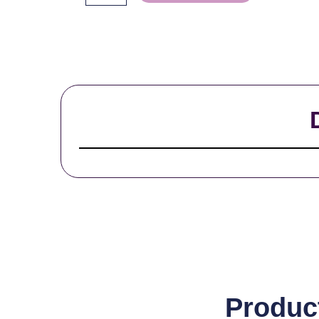
-
30ml
cantidad
Produc