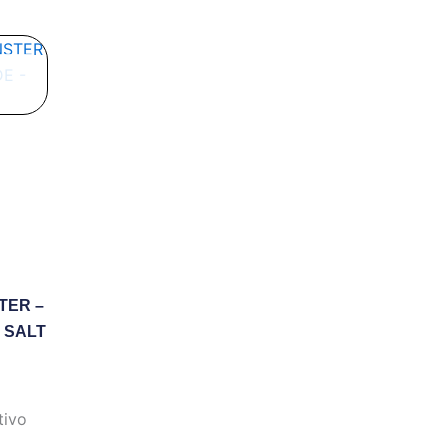
cto
les
es.
es
n
TER –
 SALT
cto
tivo