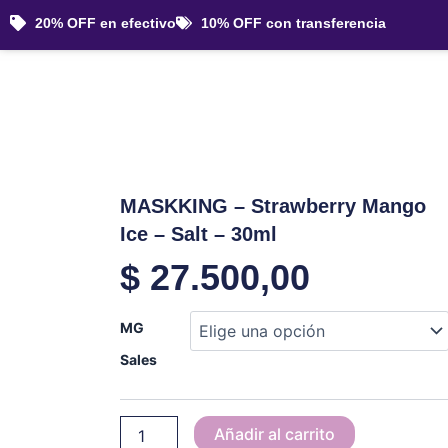
Ir
20% OFF en efectivo
10% OFF con transferencia
al
contenido
MASKKING – Strawberry Mango
Ice – Salt – 30ml
$
27.500,00
MASKKING
MG
-
Strawberry
Sales
Mango
Ice
-
Añadir al carrito
Salt