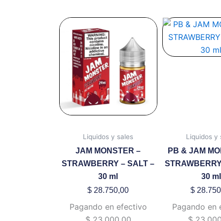
Este
Es
producto
pr
tiene
ti
múltiples
mú
variantes.
va
Las
La
opciones
op
se
se
pueden
pu
Liquidos y sales
Liquidos y 
elegir
ele
JAM MONSTER –
PB & JAM MO
en
en
STRAWBERRY – SALT –
STRAWBERRY 
la
la
30 ml
30 ml
página
pá
de
de
$
28.750,00
$
28.750
producto
pr
Pagando en efectivo
Pagando en 
$
23.000,00
$
23.000