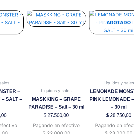
te
Este
Este
oducto
producto
produ
AGOTADO
ene
tiene
tiene
ltiples
múltiples
múltip
riantes.
variantes.
variant
s
Las
Las
ciones
opciones
opcion
se
se
eden
pueden
puede
sales
Liquidos y sales
gir
elegir
elegir
Liquidos y sales
NSTER –
LEMONADE MONS
en
en
– SALT –
MASKKING – GRAPE
PINK LEMONADE –
la
la
PARADISE – Salt – 30 ml
– 30 ml
gina
página
página
de
de
,00
$
27.500,00
$
28.750,00
oducto
producto
produ
efectivo
Pagando en efectivo
Pagando en efec
,00
$
22.000,00
$
23.000,00