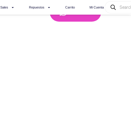
Products
 Sales
Repuestos
Carrito
Mi Cuenta
search
Whatsapp