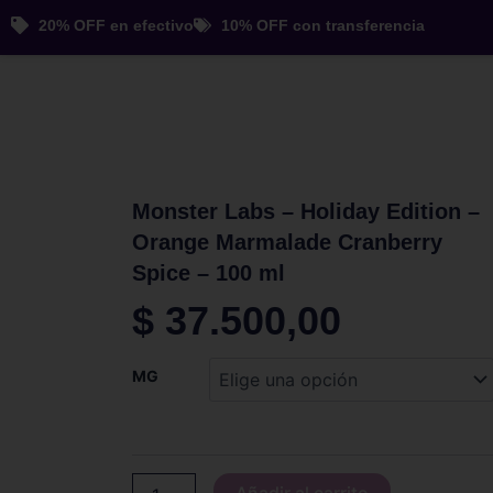
Ir
20% OFF en efectivo
10% OFF con transferencia
al
contenido
Monster Labs – Holiday Edition –
Orange Marmalade Cranberry
Spice – 100 ml
$
37.500,00
Monster
MG
Labs
-
Holiday
Edition
-
Añadir al carrito