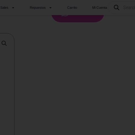
Products
 Sales
Repuestos
Carrito
Mi Cuenta
search
Whatsapp