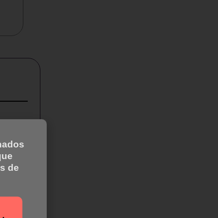
inados
antes,
que
s de