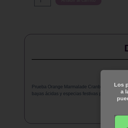
Orange
Marmalade
Cranberry
Spice
-
100
ml
cantidad
Los p
Prueba Orange Marmalade Cranberry Spice de M
a 
bayas ácidas y especias festivas para un vape s
pue