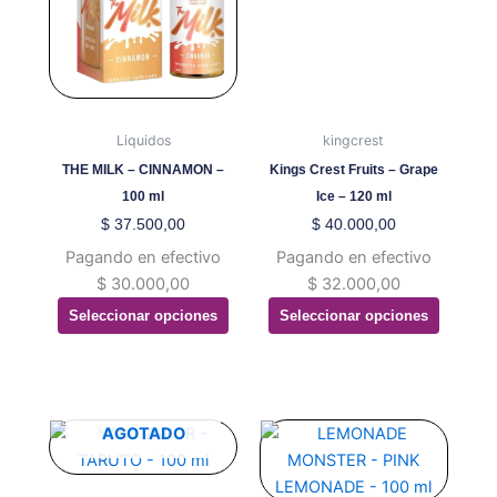
múltiples
múltiples
variantes.
variantes.
Las
Las
opciones
opciones
se
se
pueden
pueden
Liquidos
kingcrest
elegir
elegir
THE MILK – CINNAMON –
Kings Crest Fruits – Grape
en
en
100 ml
Ice – 120 ml
la
la
$
37.500,00
$
40.000,00
página
página
Pagando en efectivo
Pagando en efectivo
de
de
$
30.000,00
$
32.000,00
producto
producto
Seleccionar opciones
Seleccionar opciones
Este
Este
AGOTADO
producto
producto
tiene
tiene