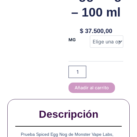
– 100 ml
$
37.500,00
Monster
MG
Labs
-
Holiday
Edition
-
Spiced
Egg
Nog
Añadir al carrito
-
100
ml
Descripción
cantidad
Prueba Spiced Egg Nog de Monster Vape Labs,