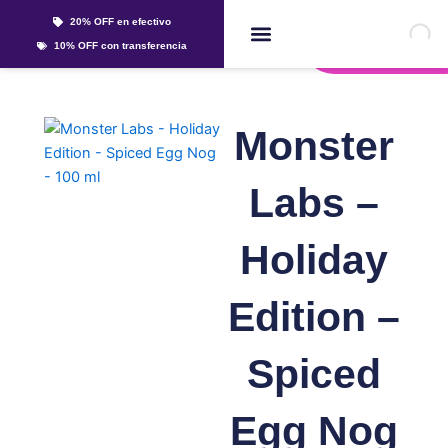
Ir
20% OFF en efectivo
al
Whatsapp
10% OFF con transferencia
contenido
Líquidos Y Sales
Monster
Labs –
Holiday
Edition –
Spiced
Egg Nog