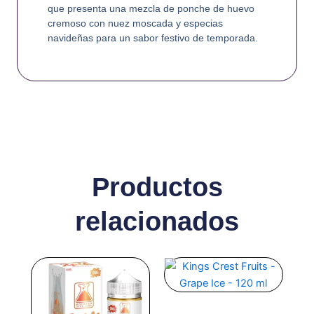
que presenta una mezcla de ponche de huevo
cremoso con nuez moscada y especias
navideñas para un sabor festivo de temporada.
Productos
relacionados
Este
Este
producto
producto
tiene
tiene