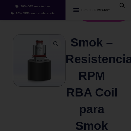
RPM
Ir
20% OFF en efectivo
RBA
al
Whatsapp
Coil
10% OFF con transferencia
contenido
para
Smok
RPM
y
Smok –
Fetch
Series
Resistenci
cantidad
RPM
RBA Coil
para
Smok