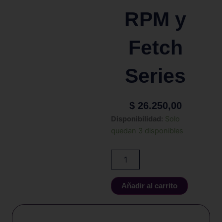
RPM y
Fetch
Series
$
26.250,00
Smok
Disponibilidad:
Solo
-
quedan 3 disponibles
Resistencia
RPM
RBA
Coil
para
Añadir al carrito
Smok
RPM
y
Fetch