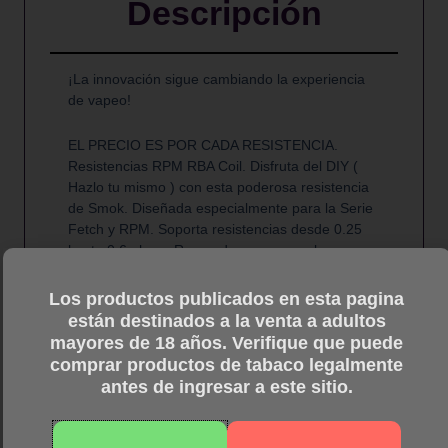
Descripción
Series
cantidad
¡La innovación sigue cambiando la experiencia
de vapeo!
EL PRECIO ES POR CADA RESISTENCIA.
Resistencias RPM RBA Coil. Disfruta del DIY (
Hazlo tu mismo ) con esta poderosa resistencia
de Smok. Diseñada especialmente para la Serie
Fetch y RPM. Soporta resistencias desde 0.25
hasta 0.6 ohms. Recuerda que somos la
tienda…
Los productos publicados en esta pagina
están destinados a la venta a adultos
mayores de 18 años. Verifique que puede
comprar productos de tabaco legalmente
antes de ingresar a este sitio.