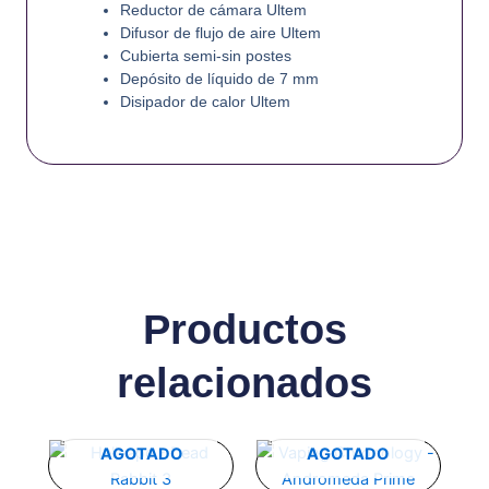
Reductor de cámara Ultem
Difusor de flujo de aire Ultem
Cubierta semi-sin postes
Depósito de líquido de 7 mm
Disipador de calor Ultem
Productos
relacionados
Rango
Este
Este
AGOTADO
AGOTADO
de
producto
producto