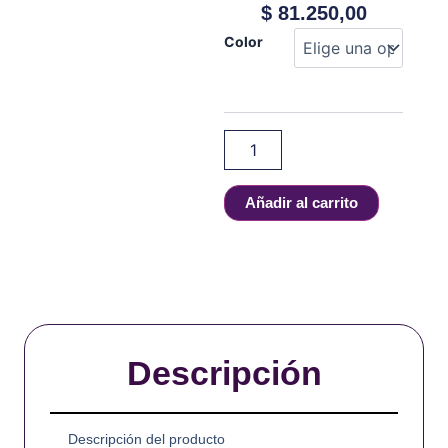
$
81.250,00
Vaperz
Color
Cloud
-
Asgard
Mini
V2
cantidad
Añadir al carrito
Descripción
Descripción del producto