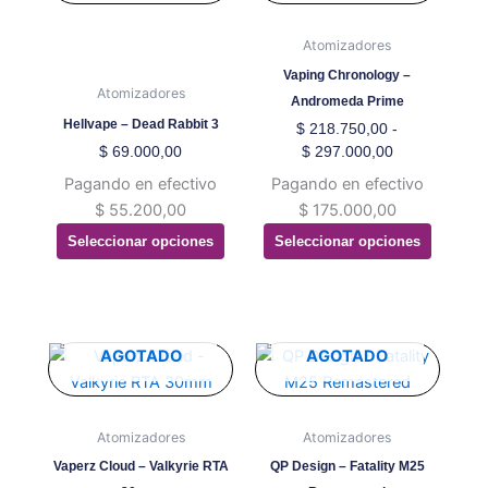
precios:
tiene
tiene
desde
múltiples
múltiples
Atomizadores
$ 218.750,00
variantes.
variantes.
hasta
Vaping Chronology –
Las
Las
Atomizadores
$ 297.000,00
Andromeda Prime
opciones
opciones
Hellvape – Dead Rabbit 3
$
218.750,00
-
se
se
$
69.000,00
$
297.000,00
pueden
pueden
Pagando en efectivo
Pagando en efectivo
elegir
elegir
$
55.200,00
$
175.000,00
en
en
Seleccionar opciones
Seleccionar opciones
la
la
página
página
de
de
producto
producto
Este
Este
AGOTADO
AGOTADO
producto
producto
tiene
tiene
múltiples
múltiples
Atomizadores
Atomizadores
variantes.
variantes.
Vaperz Cloud – Valkyrie RTA
QP Design – Fatality M25
Las
Las