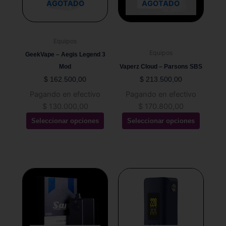
Las
Las
AGOTADO
AGOTADO
opciones
opciones
se
se
pueden
pueden
Equipos
elegir
elegir
Equipos
GeekVape – Aegis Legend 3
en
en
Mod
Vaperz Cloud – Parsons SBS
la
la
$
162.500,00
$
213.500,00
página
página
Pagando en efectivo
Pagando en efectivo
de
de
$
130.000,00
$
170.800,00
producto
producto
Seleccionar opciones
Seleccionar opciones
Este
producto
tiene
múltiples
variantes.