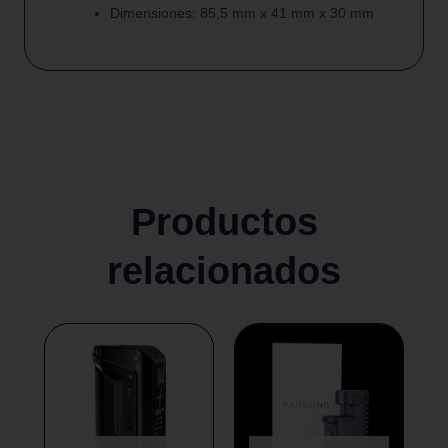
Dimensiones
: 85,5 mm x 41 mm x 30 mm
Productos
relacionados
Este
Este
producto
producto
tiene
tiene
múltiples
múltiples
variantes.
variantes.