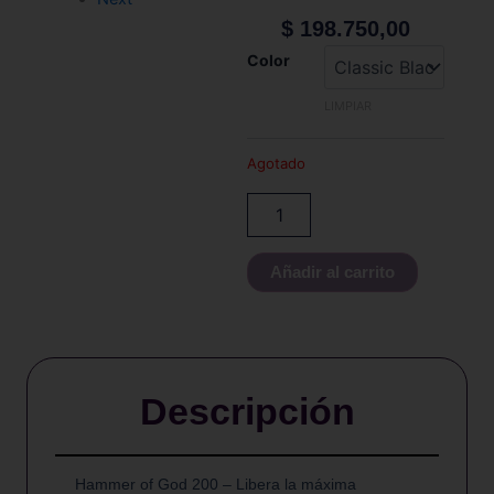
$
198.750,00
Vaperz
Color
Cloud
-
LIMPIAR
HAMMER
OF
Agotado
GOD
200
cantidad
Añadir al carrito
Descripción
Hammer of God 200 – Libera la máxima