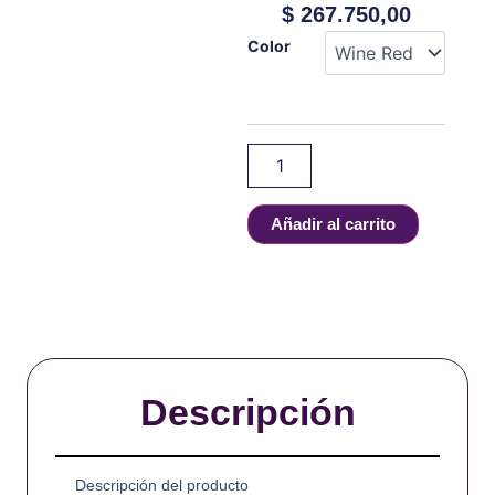
$
267.750,00
Vaperz
Color
Cloud
-
REPUBLIC
DUAL
18
cantidad
Añadir al carrito
Descripción
Descripción del producto