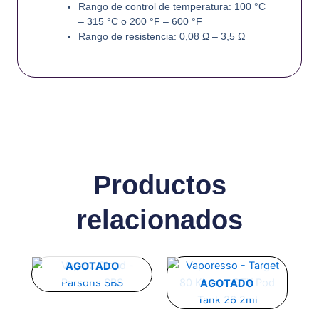
Rango de control de temperatura: 100 °C
– 315 °C o 200 °F – 600 °F
Rango de resistencia: 0,08 Ω – 3,5 Ω
Productos
relacionados
Este
Este
AGOTADO
producto
producto
AGOTADO
tiene
tiene
múltiples
múltiples