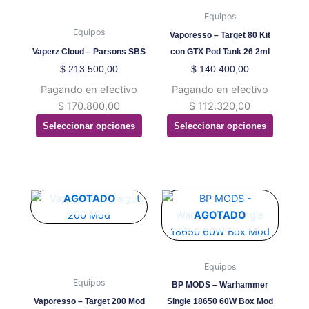
variantes.
variantes.
Equipos
Las
Las
Equipos
Vaporesso – Target 80 Kit
opciones
opciones
Vaperz Cloud – Parsons SBS
con GTX Pod Tank 26 2ml
se
se
$
213.500,00
$
140.400,00
pueden
pueden
Pagando en efectivo
Pagando en efectivo
elegir
elegir
$
170.800,00
$
112.320,00
en
en
Seleccionar opciones
Seleccionar opciones
la
la
página
página
de
de
producto
producto
Este
Este
AGOTADO
producto
producto
AGOTADO
tiene
tiene
múltiples
múltiples
variantes.
variantes.
Equipos
Las
Las
Equipos
BP MODS – Warhammer
opciones
opciones
Vaporesso – Target 200 Mod
Single 18650 60W Box Mod