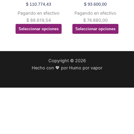
se
se
$
110.774,43
$
93.600,00
pueden
pueden
Pagando en efectivo
Pagando en efectivo
elegir
elegir
$
88.619,54
$
74.880,00
en
en
Seleccionar opciones
Seleccionar opciones
la
la
página
página
de
de
producto
producto
Copyright © 2026
Hecho con 💖 por Humo por vapor