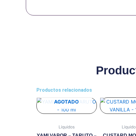
Produc
Productos relacionados
Este
Es
AGOTADO
producto
pr
tiene
ti
múltiples
mú
Liquidos
Liquido
variantes.
va
YAMI VAPOR – TARUTO –
CUSTARD MO