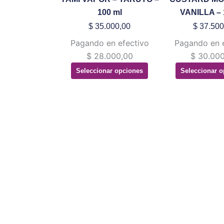
Las
La
100 ml
VANILLA – 
opciones
op
$
35.000,00
$
37.500
se
se
Pagando en efectivo
Pagando en 
pueden
pu
$
28.000,00
$
30.000
elegir
ele
Seleccionar opciones
Seleccionar o
en
en
la
la
página
pá
de
de
producto
pr