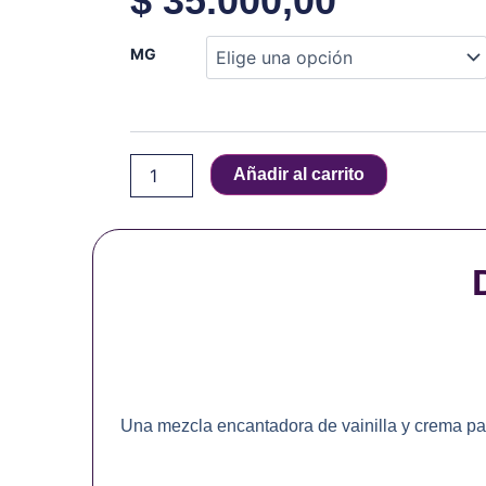
$
35.000,00
Vapetasia
MG
-
Killer
Kustard
-
100
Añadir al carrito
ml
cantidad
Una mezcla encantadora de vainilla y crema pas