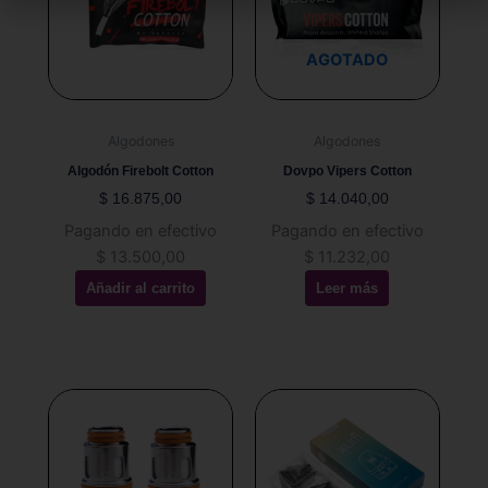
AGOTADO
Algodones
Algodones
Algodón Firebolt Cotton
Dovpo Vipers Cotton
$
16.875,00
$
14.040,00
Pagando en efectivo
Pagando en efectivo
$
13.500,00
$
11.232,00
Añadir al carrito
Leer más
Este
Este
producto
producto
tiene
tiene
múltiples
múltiples