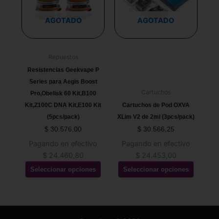
variantes.
variantes.
Las
Las
AGOTADO
AGOTADO
opciones
opciones
se
se
pueden
pueden
Repuestos
elegir
elegir
Resistencias Geekvape P
en
en
Series para Aegis Boost
la
la
Cartuchos
Pro,Obelisk 60 Kit,B100
página
página
Kit,Z100C DNA Kit,E100 Kit
Cartuchos de Pod OXVA
de
de
(5pcs/pack)
XLim V2 de 2ml (3pcs/pack)
producto
producto
$
30.576,00
$
30.566,25
Pagando en efectivo
Pagando en efectivo
$
24.460,80
$
24.453,00
Seleccionar opciones
Seleccionar opciones