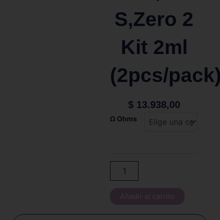
S,Zero 2
Kit 2ml
(2pcs/pack
$
13.938,00
Cartucho
Ω Ohms
Vaporesso
Zero
S
Pod
para
Zero,Zero
Care,Zero
S,Zero
Añadir al carrito
2
Kit