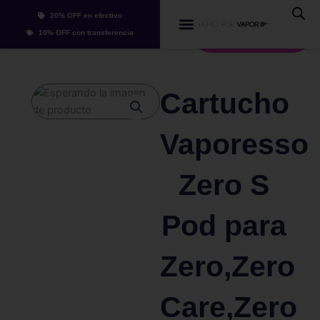
Ir
20% OFF en efectivo
al
Whatsapp
10% OFF con transferencia
contenido
Cartucho
Vaporesso
Zero S
Pod para
Zero,Zero
Care,Zero