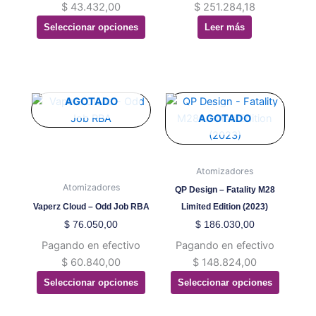
$
43.432,00
$
251.284,18
la
Seleccionar opciones
Leer más
página
de
producto
Este
Este
AGOTADO
producto
producto
AGOTADO
tiene
tiene
múltiples
múltiples
variantes.
variantes.
Atomizadores
Las
Las
Atomizadores
QP Design – Fatality M28
opciones
opciones
Vaperz Cloud – Odd Job RBA
Limited Edition (2023)
se
se
$
76.050,00
$
186.030,00
pueden
pueden
Pagando en efectivo
Pagando en efectivo
elegir
elegir
$
60.840,00
$
148.824,00
en
en
Seleccionar opciones
Seleccionar opciones
la
la
página
página