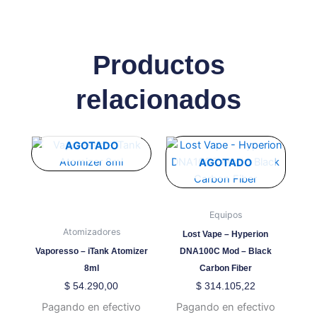
Productos
relacionados
Este
AGOTADO
producto
AGOTADO
tiene
múltiples
variantes.
Equipos
Las
Atomizadores
Lost Vape – Hyperion
opciones
Vaporesso – iTank Atomizer
DNA100C Mod – Black
se
8ml
Carbon Fiber
pueden
$
54.290,00
$
314.105,22
elegir
Pagando en efectivo
Pagando en efectivo
en