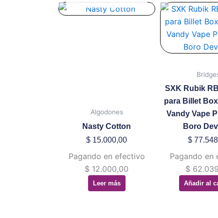
Bridge
SXK Rubik RB
para Billet Bo
Algodones
Vandy Vape P
Nasty Cotton
Boro Dev
$
15.000,00
$
77.548
Pagando en efectivo
Pagando en 
$
12.000,00
$
62.039
Leer más
Añadir al c