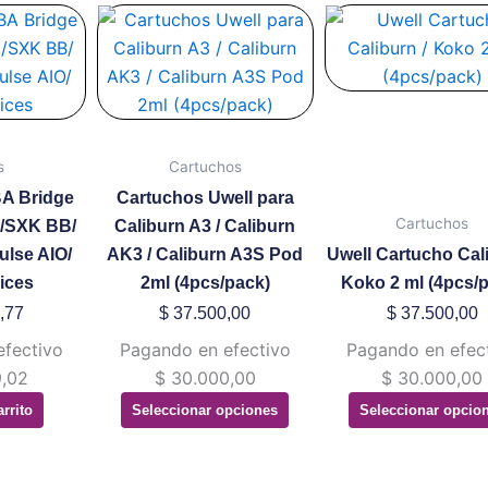
Este
Este
producto
produ
tiene
tiene
múltiples
múltip
variantes.
variant
Las
Las
s
Cartuchos
opciones
opcion
A Bridge
Cartuchos Uwell para
se
se
Cartuchos
x/SXK BB/
Caliburn A3 / Caliburn
pueden
puede
ulse AIO/
AK3 / Caliburn A3S Pod
Uwell Cartucho Cali
elegir
elegir
ices
2ml (4pcs/pack)
Koko 2 ml (4pcs/
en
en
,77
$
37.500,00
$
37.500,00
la
la
efectivo
Pagando en efectivo
Pagando en efec
página
página
,02
$
30.000,00
$
30.000,00
de
de
arrito
Seleccionar opciones
Seleccionar opcio
producto
produ