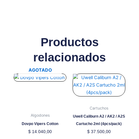
Productos
relacionados
AGOTADO
Este
producto
tiene
múltiples
variantes.
Cartuchos
Las
Algodones
Uwell Caliburn A2 / AK2 / A2S
opciones
Dovpo Vipers Cotton
Cartucho 2ml (4pcs/pack)
se
$
14.040,00
$
37.500,00
pueden