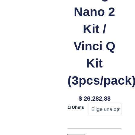
Nano 2
Kit /
Vinci Q
Kit
(3pcs/pack
$
26.282,88
Voopoo
Ω Ohms
Cartucho
para
Vinci
Pod