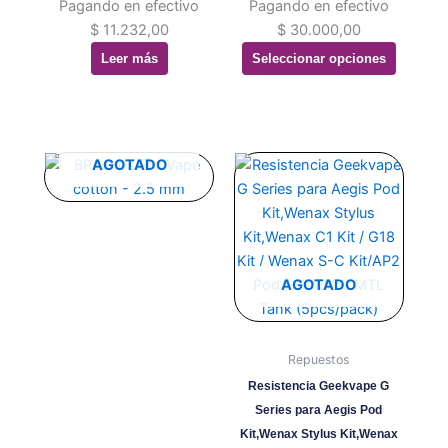
Pagando en efectivo
Pagando en efectivo
elegir
$
11.232,00
$
30.000,00
en
Leer más
Seleccionar opciones
la
página
de
producto
Este
AGOTADO
producto
tiene
múltiples
variantes.
Las
AGOTADO
opciones
se
pueden
Repuestos
elegir
Resistencia Geekvape G
en
Series para Aegis Pod
la
Kit,Wenax Stylus Kit,Wenax