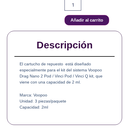
kit
/
Drag
Nano
Añadir al carrito
2
Kit
/
Vinci
Descripción
Q
Kit
(3pcs/pack)
El cartucho de repuesto está diseñado
cantidad
especialmente para el kit del sistema Voopoo
Drag Nano 2 Pod / Vinci Pod / Vinci Q kit, que
viene con una capacidad de 2 ml.
Marca: Voopoo
Unidad: 3 piezas/paquete
Capacidad: 2ml