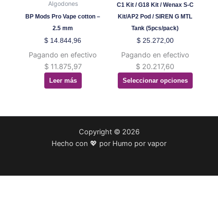
página
Algodones
C1 Kit / G18 Kit / Wenax S-C
de
BP Mods Pro Vape cotton –
Kit/AP2 Pod / SIREN G MTL
producto
2.5 mm
Tank (5pcs/pack)
$
14.844,96
$
25.272,00
Pagando en efectivo
Pagando en efectivo
$
11.875,97
$
20.217,60
Leer más
Seleccionar opciones
Copyright © 2026
Hecho con 💖 por Humo por vapor