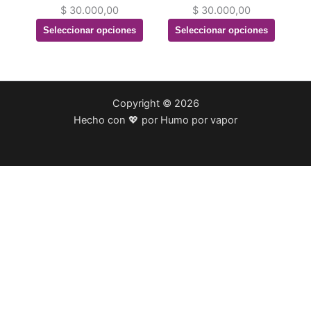
la
la
$
30.000,00
$
30.000,00
página
página
Seleccionar opciones
Seleccionar opciones
de
de
producto
producto
Copyright © 2026
Hecho con 💖 por Humo por vapor