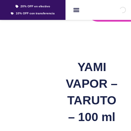
Ir
20% OFF en efectivo
al
Whatsapp
10% OFF con transferencia
contenido
Líquidos Y Sales
YAMI
VAPOR –
TARUTO
– 100 ml