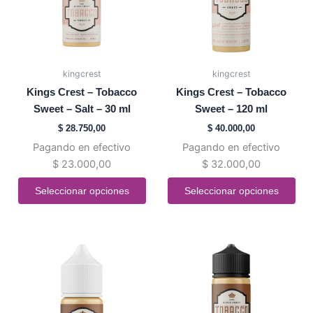
Las
Las
opciones
opciones
se
se
pueden
pueden
kingcrest
kingcrest
elegir
elegir
Kings Crest – Tobacco
Kings Crest – Tobacco
en
en
Sweet – Salt – 30 ml
Sweet – 120 ml
la
la
$
28.750,00
$
40.000,00
página
página
Pagando en efectivo
Pagando en efectivo
de
de
$
23.000,00
$
32.000,00
producto
producto
Seleccionar opciones
Seleccionar opciones
Este
Este
producto
producto
tiene
tiene
múltiples
múltiples
variantes.
variantes.