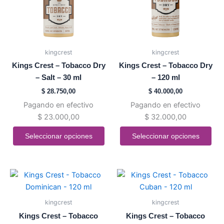
Las
Las
opciones
opciones
se
se
pueden
pueden
kingcrest
kingcrest
elegir
elegir
Kings Crest – Tobacco Dry
Kings Crest – Tobacco Dry
en
en
– Salt – 30 ml
– 120 ml
la
la
$
28.750,00
$
40.000,00
página
página
Pagando en efectivo
Pagando en efectivo
de
de
$
23.000,00
$
32.000,00
producto
producto
Seleccionar opciones
Seleccionar opciones
Este
Este
producto
producto
tiene
tiene
kingcrest
kingcrest
múltiples
múltiples
Kings Crest – Tobacco
Kings Crest – Tobacco
variantes.
variantes.