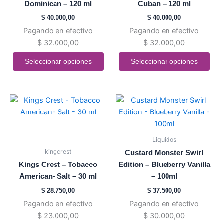
Dominican – 120 ml
Cuban – 120 ml
Las
Las
$
40.000,00
$
40.000,00
opciones
opciones
Pagando en efectivo
Pagando en efectivo
se
se
$
32.000,00
$
32.000,00
pueden
pueden
elegir
elegir
Seleccionar opciones
Seleccionar opciones
en
en
la
la
página
página
Este
Este
de
de
producto
producto
producto
producto
tiene
tiene
múltiples
múltiples
Liquidos
variantes.
variantes.
kingcrest
Custard Monster Swirl
Las
Las
Kings Crest – Tobacco
Edition – Blueberry Vanilla
opciones
opciones
American- Salt – 30 ml
– 100ml
se
se
$
28.750,00
$
37.500,00
pueden
pueden
Pagando en efectivo
Pagando en efectivo
elegir
elegir
$
23.000,00
$
30.000,00
en
en