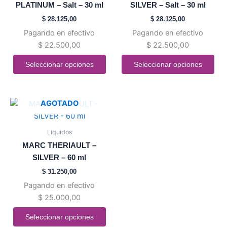
PLATINUM – Salt – 30 ml
SILVER – Salt – 30 ml
Las
Las
$
28.125,00
$
28.125,00
opciones
opciones
Pagando en efectivo
Pagando en efectivo
se
se
$
22.500,00
$
22.500,00
pueden
pueden
elegir
elegir
Seleccionar opciones
Seleccionar opciones
en
en
la
la
página
página
Este
AGOTADO
de
de
producto
producto
producto
tiene
Liquidos
múltiples
MARC THERIAULT –
variantes.
SILVER – 60 ml
Las
$
31.250,00
opciones
Pagando en efectivo
se
$
25.000,00
pueden
elegir
Seleccionar opciones
en