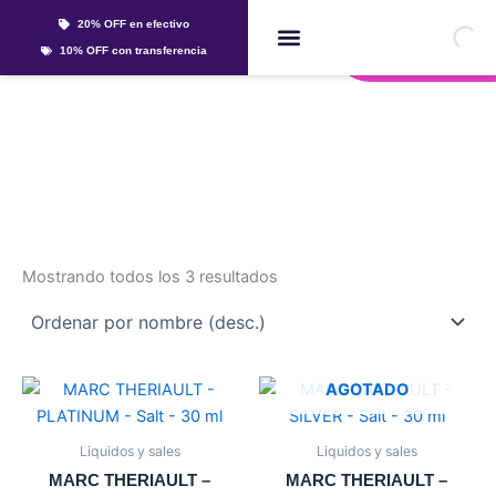
Ir
20% OFF en efectivo
al
Whatsapp
10% OFF con transferencia
contenido
Líquidos Y Sales
marc theriault
Mostrando todos los 3 resultados
Este
Este
AGOTADO
producto
producto
tiene
tiene
Liquidos y sales
Liquidos y sales
múltiples
múltiples
MARC THERIAULT –
MARC THERIAULT –
variantes.
variantes.