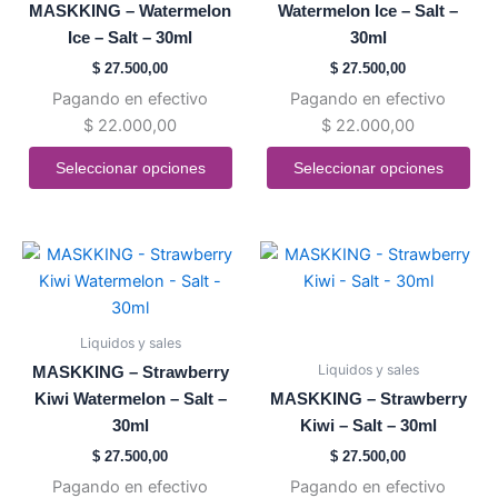
MASKKING – Watermelon
Watermelon Ice – Salt –
Las
Las
Ice – Salt – 30ml
30ml
opciones
opciones
$
27.500,00
$
27.500,00
se
se
Pagando en efectivo
Pagando en efectivo
pueden
pueden
$
22.000,00
$
22.000,00
elegir
elegir
en
en
Seleccionar opciones
Seleccionar opciones
la
la
página
página
de
de
Este
Este
producto
producto
producto
producto
tiene
tiene
múltiples
múltiples
Liquidos y sales
variantes.
variantes.
Liquidos y sales
MASKKING – Strawberry
Las
Las
Kiwi Watermelon – Salt –
MASKKING – Strawberry
opciones
opciones
30ml
Kiwi – Salt – 30ml
se
se
$
27.500,00
$
27.500,00
pueden
pueden
Pagando en efectivo
Pagando en efectivo
elegir
elegir