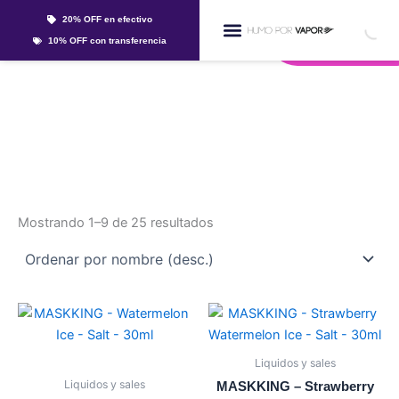
Ir
20% OFF en efectivo
al
Whatsapp
10% OFF con transferencia
contenido
Líquidos Y Sales
maskking
Mostrando 1–9 de 25 resultados
Este
Este
producto
producto
tiene
tiene
Liquidos y sales
múltiples
múltiples
Liquidos y sales
MASKKING – Strawberry
variantes.
variantes.