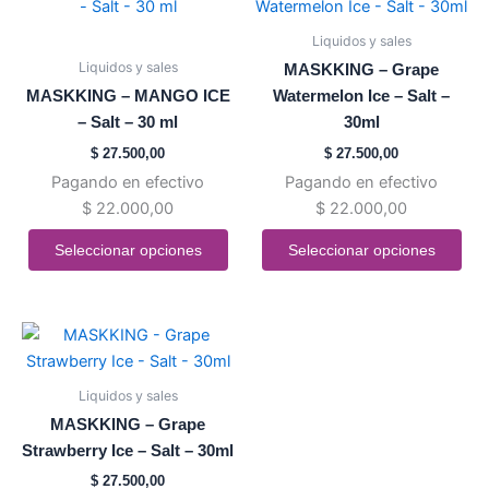
producto
producto
producto
producto
tiene
tiene
Liquidos y sales
múltiples
múltiples
Liquidos y sales
MASKKING – Grape
variantes.
variantes.
MASKKING – MANGO ICE
Watermelon Ice – Salt –
Las
Las
– Salt – 30 ml
30ml
opciones
opciones
$
27.500,00
$
27.500,00
se
se
Pagando en efectivo
Pagando en efectivo
pueden
pueden
$
22.000,00
$
22.000,00
elegir
elegir
en
en
Seleccionar opciones
Seleccionar opciones
la
la
página
página
de
de
Este
producto
producto
producto
tiene
Liquidos y sales
múltiples
MASKKING – Grape
variantes.
Strawberry Ice – Salt – 30ml
Las
$
27.500,00