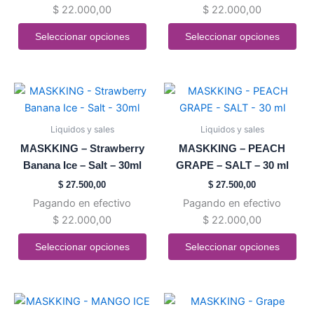
$
22.000,00
$
22.000,00
en
en
la
la
Seleccionar opciones
Seleccionar opciones
página
página
de
de
producto
producto
Este
Este
producto
producto
tiene
tiene
Liquidos y sales
Liquidos y sales
múltiples
múltiples
MASKKING – Strawberry
MASKKING – PEACH
variantes.
variantes.
Banana Ice – Salt – 30ml
GRAPE – SALT – 30 ml
Las
Las
$
27.500,00
$
27.500,00
opciones
opciones
Pagando en efectivo
Pagando en efectivo
se
se
$
22.000,00
$
22.000,00
pueden
pueden
elegir
elegir
Seleccionar opciones
Seleccionar opciones
en
en
la
la
página
página
Este
Este
de
de