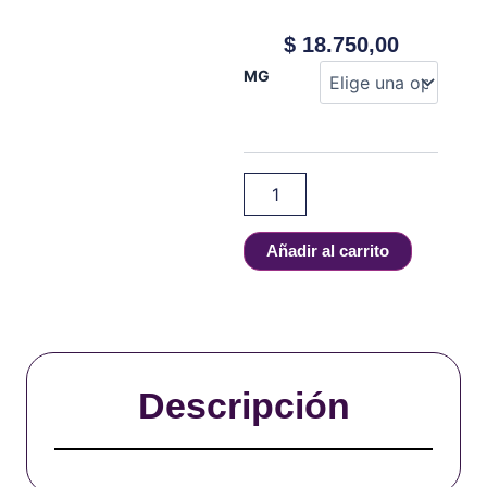
$
18.750,00
Akuario
MG
-
Torta
De
Crema
-
100
ml
cantidad
Añadir al carrito
Descripción