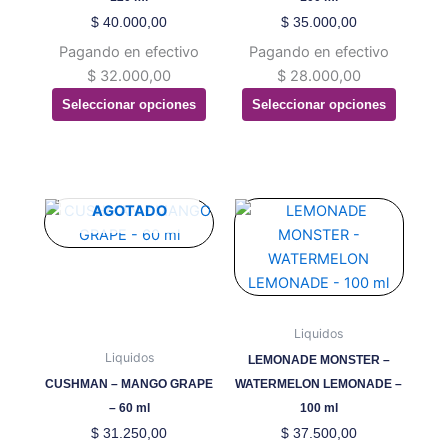
pueden
pueden
$
40.000,00
$
35.000,00
elegir
elegir
Pagando en efectivo
Pagando en efectivo
en
en
$
32.000,00
$
28.000,00
la
la
Seleccionar opciones
Seleccionar opciones
página
página
de
de
producto
producto
Este
Este
AGOTADO
producto
producto
tiene
tiene
múltiples
múltiples
variantes.
variantes.
Las
Las
Liquidos
opciones
opciones
Liquidos
LEMONADE MONSTER –
se
se
CUSHMAN – MANGO GRAPE
WATERMELON LEMONADE –
pueden
pueden
– 60 ml
100 ml
elegir
elegir
$
31.250,00
$
37.500,00