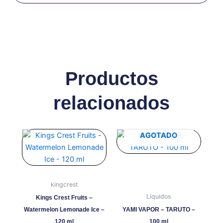
Productos
relacionados
Este
Este
AGOTADO
producto
producto
tiene
tiene
múltiples
múltiples
variantes.
variantes.
kingcrest
Las
Las
Liquidos
Kings Crest Fruits –
opciones
opciones
Watermelon Lemonade Ice –
YAMI VAPOR – TARUTO –
se
se
120 ml
100 ml