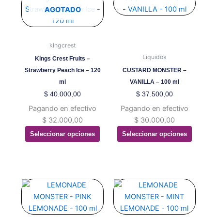
producto
producto
AGOTADO
tiene
tiene
múltiples
múltiples
variantes.
variantes.
kingcrest
Las
Las
Liquidos
Kings Crest Fruits –
opciones
opciones
Strawberry Peach Ice – 120
CUSTARD MONSTER –
se
se
ml
VANILLA – 100 ml
pueden
pueden
$
40.000,00
$
37.500,00
elegir
elegir
Pagando en efectivo
Pagando en efectivo
en
en
$
32.000,00
$
30.000,00
la
la
Seleccionar opciones
Seleccionar opciones
página
página
de
de
producto
producto
Este
Este
producto
producto
tiene
tiene