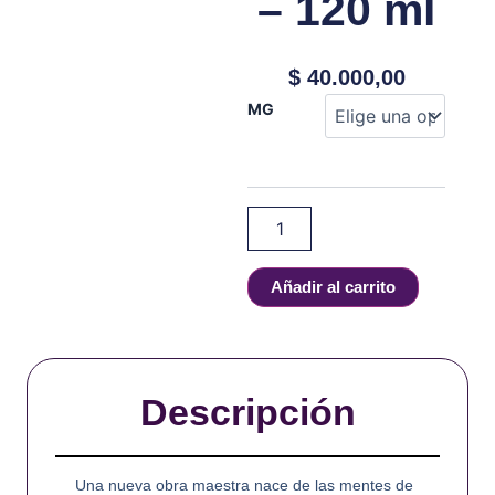
– 120 ml
$
40.000,00
Kings
MG
Crest
-
Don
Juan
-
Aldonza
-
120
Añadir al carrito
ml
cantidad
Descripción
Una nueva obra maestra nace de las mentes de