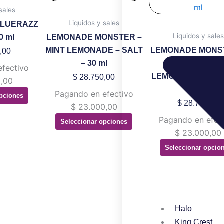
ltiples
múltiples
múltip
sales
riantes.
variantes.
variant
Liquidos y sales
BLUERAZZ
s
Las
Las
Liquidos y sales
30 ml
LEMONADE MONSTER –
ciones
opciones
opcion
MINT LEMONADE – SALT
LEMONADE MONS
,00
se
se
– 30 ml
STRAWBERR
efectivo
eden
pueden
puede
LEMONADE – SALT
$
28.750,00
,00
gir
elegir
elegir
ml
Pagando en efectivo
pciones
en
en
$
28.750,00
$
23.000,00
la
la
Pagando en efec
Seleccionar opciones
gina
página
página
$
23.000,00
de
de
Seleccionar opcio
oducto
producto
produ
Halo
King Crest