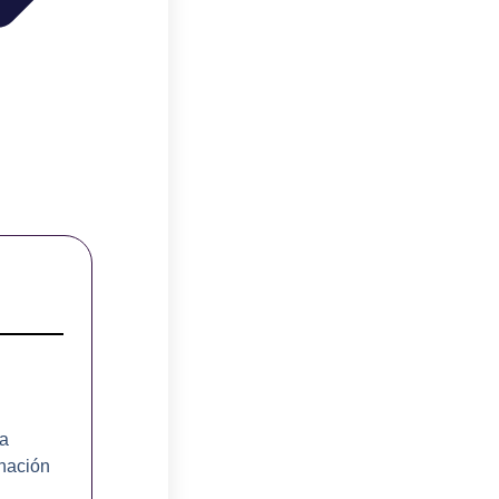
ra
inación