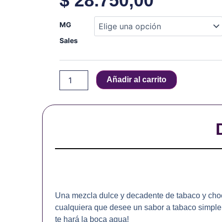
$
28.750,00
King’s
MG
Crest
-
Sales
Don
Juan
-
Añadir al carrito
TABACO
DULCE
-
Salt
-
30
ml
cantidad
Una mezcla dulce y decadente de tabaco y choc
cualquiera que desee un sabor a tabaco simple,
te hará la boca agua!