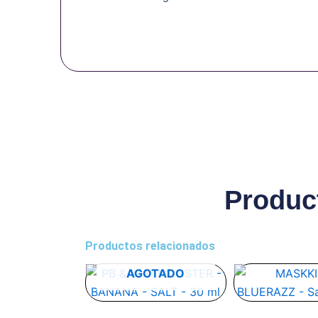
Produc
Productos relacionados
Este
Es
AGOTADO
producto
pr
tiene
ti