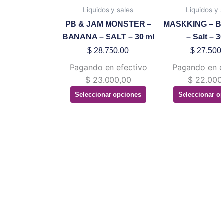
múltiples
mú
Liquidos y sales
Liquidos y 
variantes.
va
PB & JAM MONSTER –
MASKKING – 
Las
La
BANANA – SALT – 30 ml
– Salt – 
opciones
op
$
28.750,00
$
27.500
se
se
Pagando en efectivo
Pagando en 
pueden
pu
$
23.000,00
$
22.000
elegir
ele
Seleccionar opciones
Seleccionar o
en
en
la
la
página
pá
de
de
producto
pr