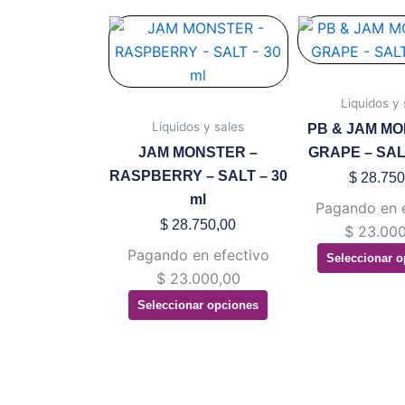
Este
Es
producto
pr
tiene
ti
múltiples
mú
Liquidos y 
variantes.
va
Liquidos y sales
PB & JAM MO
Las
La
JAM MONSTER –
GRAPE – SALT
opciones
op
RASPBERRY – SALT – 30
$
28.750
se
se
ml
Pagando en 
pueden
pu
$
28.750,00
$
23.000
elegir
ele
Pagando en efectivo
Seleccionar o
en
en
$
23.000,00
la
la
Seleccionar opciones
página
pá
de
de
producto
pr