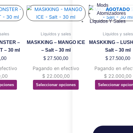
Mods
te
Este
Este
AGOTADO
Atomizadores
oducto
producto
produ
Líquidos Y Sales
ene
tiene
tiene
ltiples
múltiples
múltip
sales
Liquidos y sales
Liquidos y sales
riantes.
variantes.
variant
NSTER –
MASKKING – MANGO ICE
MASKKING – LUSH 
s
Las
Las
 – 30 ml
– Salt – 30 ml
Salt – 30 ml
ciones
opciones
opcion
,00
$
27.500,00
$
27.500,00
se
se
efectivo
Pagando en efectivo
Pagando en efec
eden
pueden
puede
,00
$
22.000,00
$
22.000,00
gir
elegir
elegir
pciones
Seleccionar opciones
Seleccionar opcio
en
en
la
la
gina
página
página
de
de
oducto
producto
produ