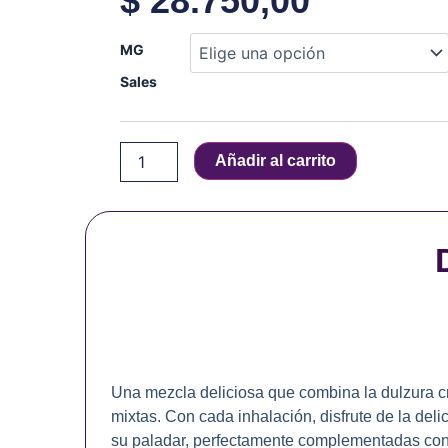
$
28.750,00
Kings
MG
Crest
Fruits
Sales
-
Banana
Berry
Añadir al carrito
-
Salt
-
30
ml
cantidad
Una mezcla deliciosa que combina la dulzura c
mixtas. Con cada inhalación, disfrute de la del
su paladar, perfectamente complementadas con 