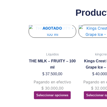
Produc
Este
Es
AGOTADO
producto
pr
tiene
ti
múltiples
mú
variantes.
va
Liquidos
kingcre
Las
La
THE MILK – FRUITY – 100
Kings Crest 
opciones
op
ml
Grape Ice –
se
se
$
37.500,00
$
40.000
pueden
pu
Pagando en efectivo
Pagando en 
elegir
ele
$
30.000,00
$
32.000
en
en
Seleccionar opciones
Seleccionar o
la
la
página
pá