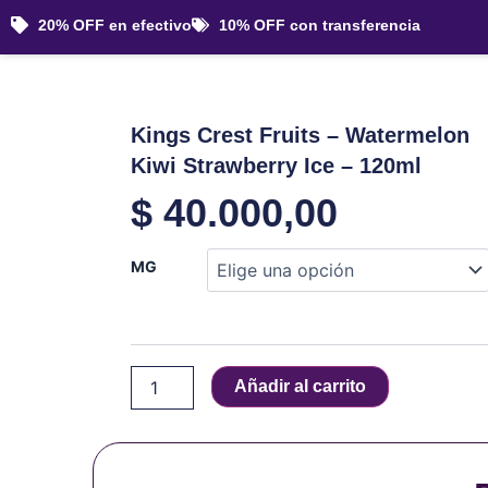
Ir
20% OFF en efectivo
10% OFF con transferencia
al
contenido
Kings Crest Fruits – Watermelon
Kiwi Strawberry Ice – 120ml
$
40.000,00
Kings
MG
Crest
Fruits
-
Watermelon
Kiwi
Añadir al carrito
Strawberry
Ice
-
120ml
cantidad