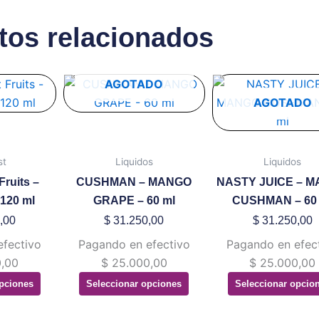
tos relacionados
te
Este
Este
AGOTADO
oducto
producto
produ
AGOTADO
ene
tiene
tiene
ltiples
múltiples
múltip
riantes.
variantes.
variant
st
Liquidos
Liquidos
s
Las
Las
Fruits –
CUSHMAN – MANGO
NASTY JUICE – 
ciones
opciones
opcion
 120 ml
GRAPE – 60 ml
CUSHMAN – 60
se
se
,00
$
31.250,00
$
31.250,00
eden
pueden
puede
efectivo
Pagando en efectivo
Pagando en efec
gir
elegir
elegir
,00
$
25.000,00
$
25.000,00
en
en
pciones
Seleccionar opciones
Seleccionar opcio
la
la
gina
página
página