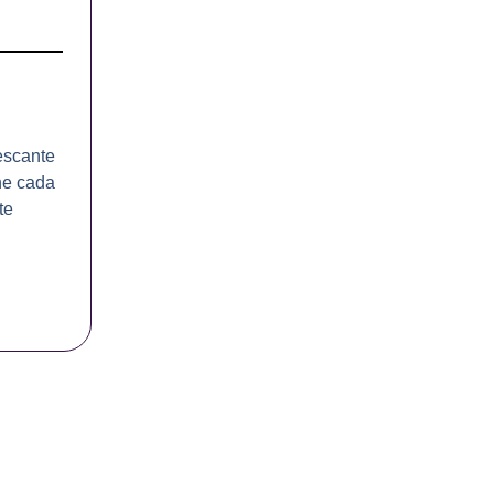
rescante
ne cada
te