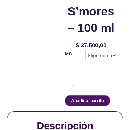
S’mores
– 100 ml
$
37.500,00
Monster
MG
Labs
-
Holiday
Edition
-
Toasted
Marshmallow
S’mores
Añadir al carrito
-
100
ml
cantidad
Descripción