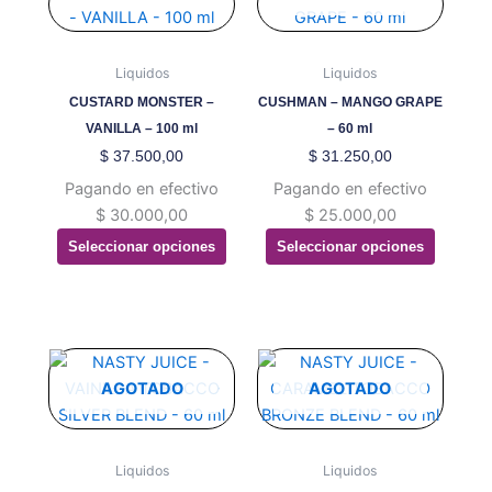
producto
producto
tiene
tiene
múltiples
múltiples
Liquidos
Liquidos
variantes.
variantes.
CUSTARD MONSTER –
CUSHMAN – MANGO GRAPE
Las
Las
VANILLA – 100 ml
– 60 ml
opciones
opciones
$
37.500,00
$
31.250,00
se
se
Pagando en efectivo
Pagando en efectivo
pueden
pueden
$
30.000,00
$
25.000,00
elegir
elegir
Seleccionar opciones
Seleccionar opciones
en
en
la
la
página
página
de
de
producto
producto
Este
Este
producto
producto
AGOTADO
AGOTADO
tiene
tiene
múltiples
múltiples
variantes.
variantes.
Liquidos
Liquidos