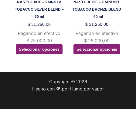
Las
Las
NASTY JUICE – VAINILLA
NASTY JUICE – CARAMEL
opciones
opciones
TOBACCO SILVER BLEND –
TOBACCO BRONZE BLEND
se
se
60 ml
– 60 ml
pueden
pueden
$
31.250,00
$
31.250,00
elegir
elegir
Pagando en efectivo
Pagando en efectivo
en
en
$
25.000,00
$
25.000,00
la
la
Seleccionar opciones
Seleccionar opciones
página
página
de
de
producto
producto
Copyright © 2026
Hecho con 💖 por Humo por vapor