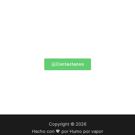
¿Estas empezando a vapear?
Contactate con nosotros y te ayudamos a elegir la mejor
opción para vos.
Contactanos
Copyright © 2026
Hecho con 💖 por Humo por vapor