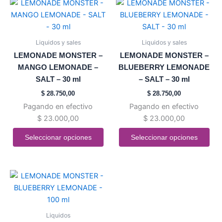
Este
Este
de
de
producto
producto
producto
producto
tiene
tiene
múltiples
múltiples
Liquidos y sales
Liquidos y sales
variantes.
variantes.
LEMONADE MONSTER –
LEMONADE MONSTER –
Las
Las
MANGO LEMONADE –
BLUEBERRY LEMONADE
opciones
opciones
SALT – 30 ml
– SALT – 30 ml
se
se
$
28.750,00
$
28.750,00
pueden
pueden
Pagando en efectivo
Pagando en efectivo
elegir
elegir
$
23.000,00
$
23.000,00
en
en
la
la
Seleccionar opciones
Seleccionar opciones
página
página
de
de
producto
producto
Este
producto
tiene
múltiples
Liquidos