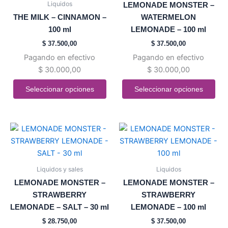
Liquidos
LEMONADE MONSTER –
Las
Las
THE MILK – CINNAMON –
WATERMELON
opciones
opciones
100 ml
LEMONADE – 100 ml
se
se
$
37.500,00
$
37.500,00
pueden
pueden
Pagando en efectivo
Pagando en efectivo
elegir
elegir
$
30.000,00
$
30.000,00
en
en
la
la
Seleccionar opciones
Seleccionar opciones
página
página
de
de
producto
producto
Este
Este
producto
producto
tiene
tiene
múltiples
múltiples
Liquidos y sales
Liquidos
variantes.
variantes.
LEMONADE MONSTER –
LEMONADE MONSTER –
Las
Las
STRAWBERRY
STRAWBERRY
opciones
opciones
LEMONADE – SALT – 30 ml
LEMONADE – 100 ml
se
se
$
28.750,00
$
37.500,00
pueden
pueden