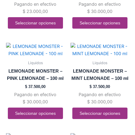
Pagando en efectivo
Pagando en efectivo
elegir
elegir
$
23.000,00
$
30.000,00
en
en
la
la
Seleccionar opciones
Seleccionar opciones
página
página
de
de
producto
producto
Este
Este
producto
producto
tiene
tiene
Liquidos
Liquidos
múltiples
múltiples
LEMONADE MONSTER –
LEMONADE MONSTER –
variantes.
variantes.
PINK LEMONADE – 100 ml
MINT LEMONADE – 100 ml
Las
Las
$
37.500,00
$
37.500,00
opciones
opciones
Pagando en efectivo
Pagando en efectivo
se
se
$
30.000,00
$
30.000,00
pueden
pueden
elegir
elegir
Seleccionar opciones
Seleccionar opciones
en
en
la
la
página
página