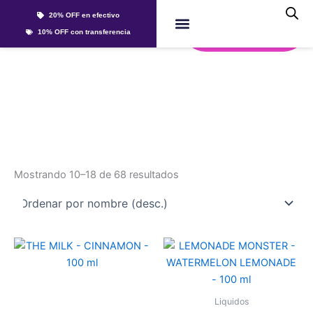
Ir
20% OFF en efectivo
al
Whatsapp
10% OFF con transferencia
contenido
Líquidos Y Sales
jam
Mostrando 10–18 de 68 resultados
Este
Este
producto
producto
tiene
tiene
múltiples
múltiples
Liquidos
variantes.
variantes.