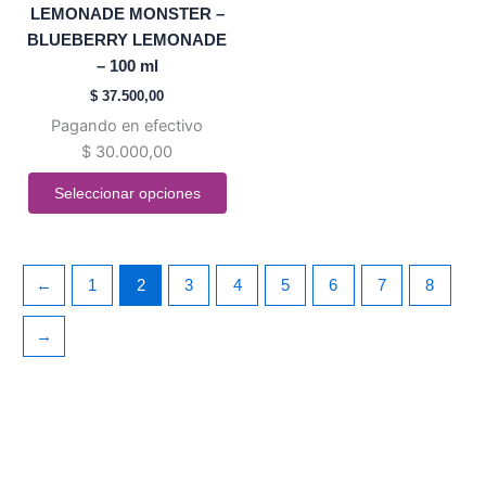
variantes.
LEMONADE MONSTER –
Las
BLUEBERRY LEMONADE
opciones
– 100 ml
se
$
37.500,00
pueden
Pagando en efectivo
elegir
$
30.000,00
en
la
Seleccionar opciones
página
de
producto
←
1
2
3
4
5
6
7
8
→