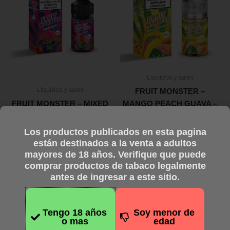
múltiples
múltiples
variantes.
variantes.
Las
Las
opciones
opciones
se
se
pueden
pueden
Liquidos y sales
elegir
elegir
Liquidos y sales
FRUIT MONSTER –
en
en
FRUIT MONSTER – MIXED
MANGO PEACH GUAVA –
la
la
BERRY – Salt – 30 ml
Salt – 30 ml
página
página
$
28.750,00
$
28.750,00
Los productos publicados en esta pagina
de
de
están destinados a la venta a adultos
Pagando en efectivo
Pagando en efectivo
producto
producto
mayores de 18 años. Verifique que puede
$
23.000,00
$
23.000,00
comprar productos de tabaco legalmente
Seleccionar opciones
Seleccionar opciones
antes de ingresar a este sitio.
Tengo 18 años
Soy menor de
Este
Este
o mas
edad
producto
producto