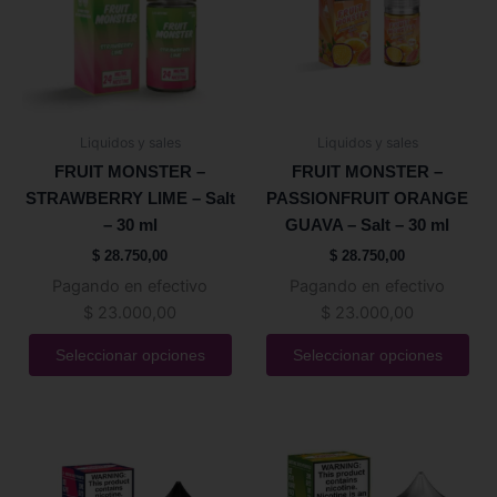
variantes.
variantes.
Las
Las
opciones
opciones
se
se
pueden
pueden
Liquidos y sales
Liquidos y sales
elegir
elegir
FRUIT MONSTER –
FRUIT MONSTER –
en
en
STRAWBERRY LIME – Salt
PASSIONFRUIT ORANGE
la
la
– 30 ml
GUAVA – Salt – 30 ml
página
página
$
28.750,00
$
28.750,00
de
de
Pagando en efectivo
Pagando en efectivo
producto
producto
$
23.000,00
$
23.000,00
Seleccionar opciones
Seleccionar opciones
Este
Este
producto
producto
tiene
tiene