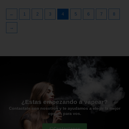
←
1
2
3
4
5
6
7
8
→
¿Estas empezando a vapear?
Contactate con nosotros y te ayudamos a elegir la mejor
opción para vos.
Contactanos