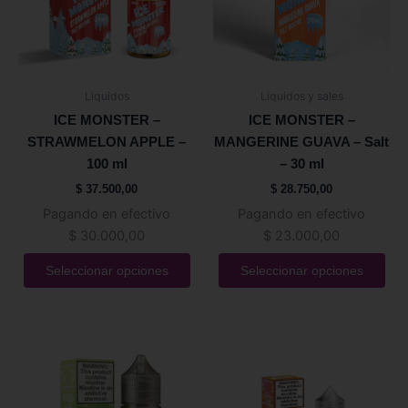
Las
Las
opciones
opciones
se
se
pueden
pueden
Liquidos
Liquidos y sales
elegir
elegir
ICE MONSTER –
ICE MONSTER –
en
en
STRAWMELON APPLE –
MANGERINE GUAVA – Salt
la
la
100 ml
– 30 ml
página
página
$
37.500,00
$
28.750,00
de
de
Pagando en efectivo
Pagando en efectivo
producto
producto
$
30.000,00
$
23.000,00
Seleccionar opciones
Seleccionar opciones
Este
Este
producto
producto
tiene
tiene
múltiples
múltiples