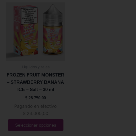
Este
producto
tiene
múltiples
variantes.
Las
opciones
se
pueden
Liquidos y sales
elegir
FROZEN FRUIT MONSTER
en
– STRAWBERRY BANANA
la
ICE – Salt – 30 ml
página
$
28.750,00
de
Pagando en efectivo
producto
$
23.000,00
Seleccionar opciones